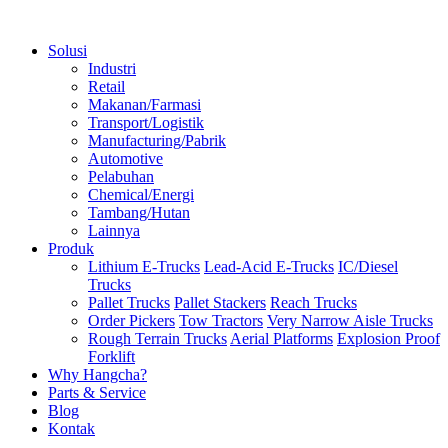
Solusi
Industri
Retail
Makanan/Farmasi
Transport/Logistik
Manufacturing/Pabrik
Automotive
Pelabuhan
Chemical/Energi
Tambang/Hutan
Lainnya
Produk
Lithium E-Trucks
Lead-Acid E-Trucks
IC/Diesel
Trucks
Pallet Trucks
Pallet Stackers
Reach Trucks
Order Pickers
Tow Tractors
Very Narrow Aisle Trucks
Rough Terrain Trucks
Aerial Platforms
Explosion Proof
Forklift
Why Hangcha?
Parts & Service
Blog
Kontak