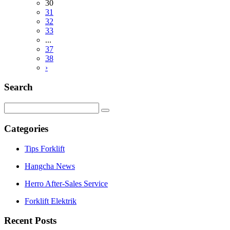
30
31
32
33
...
37
38
›
Search
Categories
Tips Forklift
Hangcha News
Herro After-Sales Service
Forklift Elektrik
Recent Posts