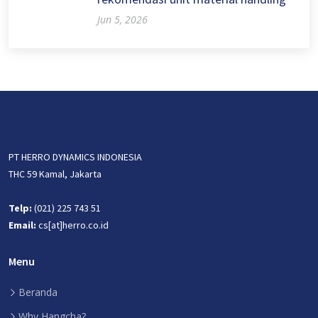
Jun 5, 2026
PT HERRO DYNAMICS INDONESIA
THC 59 Kamal, Jakarta
Telp:
(021) 225 743 51
Email:
cs[at]herro.co.id
Menu
Beranda
Why Hangcha?