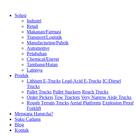
Solusi
Industri
Retail
Makanan/Farmasi
Transport/Logistik
Manufacturing/Pabrik
Automotive
Pelabuhan
Chemical/Energi
Tambang/Hutan
Lainnya
Produk
Lithium E-Trucks
Lead-Acid E-Trucks
IC/Diesel
Trucks
Pallet Trucks
Pallet Stackers
Reach Trucks
Order Pickers
Tow Tractors
Very Narrow Aisle Trucks
Rough Terrain Trucks
Aerial Platforms
Explosion Proof
Forklift
Mengapa Hangcha?
Suku Cadang
Blog
Kontak