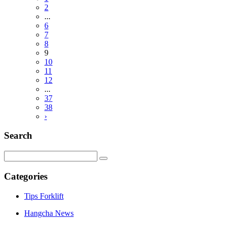
2
...
6
7
8
9
10
11
12
...
37
38
›
Search
Categories
Tips Forklift
Hangcha News