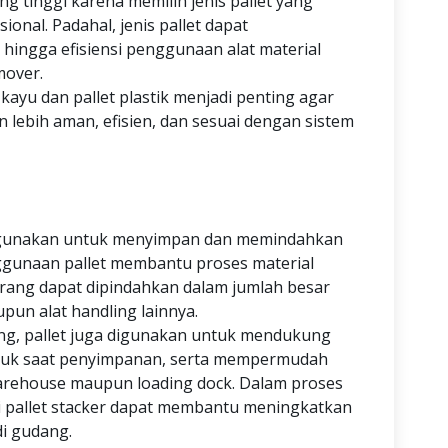
ang tinggi karena memilih jenis pallet yang
nal. Padahal, jenis pallet dapat
hingga efisiensi penggunaan alat material
mover.
ayu dan pallet plastik menjadi penting agar
an lebih aman, efisien, dan sesuai dengan sistem
 digunakan untuk menyimpan dan memindahkan
ggunaan pallet membantu proses material
barang dapat dipindahkan dalam jumlah besar
pun alat handling lainnya.
ang, pallet juga digunakan untuk mendukung
roduk saat penyimpanan, serta mempermudah
warehouse maupun loading dock. Dalam proses
ti pallet stacker dapat membantu meningkatkan
di gudang.