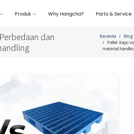
Produk
Why Hangcha?
Parts & Service
ik:Perbedaan dan
Beranda
Blog
Pallet Kayu v
handling
material handlin