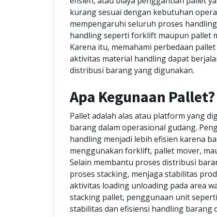
efisien, atau biaya penggantian pallet y
kurang sesuai dengan kebutuhan operasio
mempengaruhi seluruh proses handling 
handling seperti forklift maupun pallet 
Karena itu, memahami perbedaan pallet k
aktivitas material handling dapat berjal
distribusi barang yang digunakan.
Apa Kegunaan Pallet?
Pallet adalah alas atau platform yang
barang dalam operasional gudang. Pen
handling menjadi lebih efisien karena 
menggunakan forklift, pallet mover, mau
Selain membantu proses distribusi bar
proses stacking, menjaga stabilitas p
aktivitas loading unloading pada area 
stacking pallet, penggunaan unit seper
stabilitas dan efisiensi handling barang 