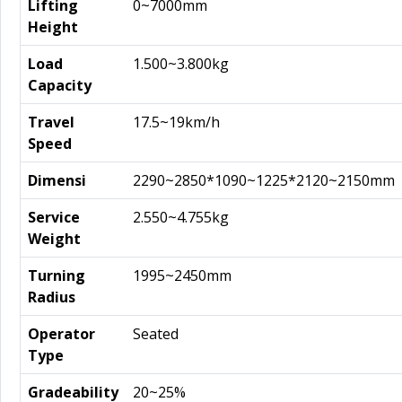
Lifting
0~7000mm
Height
Load
1.500~3.800kg
Capacity
Travel
17.5~19km/h
Speed
Dimensi
2290~2850*1090~1225*2120~2150mm
Service
2.550~4.755kg
Weight
Turning
1995~2450mm
Radius
Operator
Seated
Type
Gradeability
20~25%