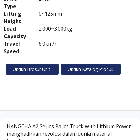
Type:
Lifting
0~125mm
Height
Load
2.000~3.000kg
Capacity
Travel
6.0km/h
Speed
Unduh Brosur Unit
Unduh Katalog Produk
HANGCHA A2 Series Pallet Truck With Lithium Power
menghadirkan revolusi dalam dunia material