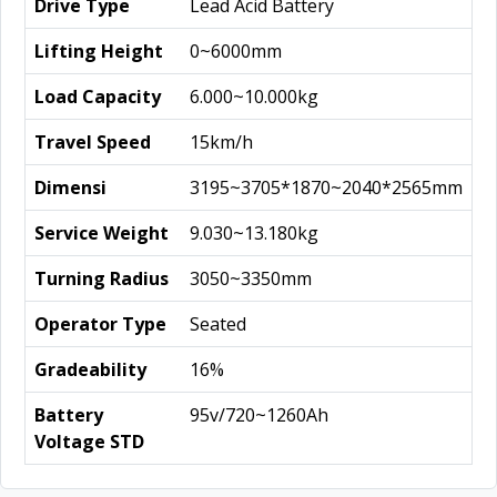
Drive Type
Lead Acid Battery
Lifting Height
0~6000mm
Load Capacity
6.000~10.000kg
Travel Speed
15km/h
Dimensi
3195~3705*1870~2040*2565mm
Service Weight
9.030~13.180kg
Turning Radius
3050~3350mm
Operator Type
Seated
Gradeability
16%
Battery
95v/720~1260Ah
Voltage STD