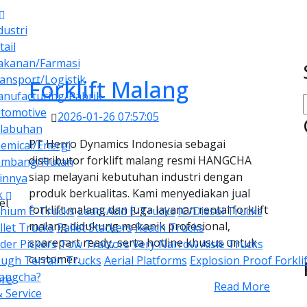
dustri
tail
kanan/Farmasi
ansport/Logistik
Forklift Malang
nufacturing/Pabrik
tomotive
2026-01-26 07:57:05
labuhan
PT Herro Dynamics Indonesia sebagai
emical/Energi
distributor forklift malang resmi HANGCHA
mbang/Hutan
siap melayani kebutuhan industri dengan
innya
produk berkualitas. Kami menyediakan jual
k
el
forklift malang dan juga layanan rental forklift
thium E-Trucks
Lead-Acid E-Trucks
IC/Diesel Trucks
malang didukung mekanik profesional,
llet Trucks
Pallet Stackers
Reach Trucks
sparepart ready, serta hotline khusus untuk
der Pickers
Tow Tractors
Very Narrow Aisle Trucks
customer.
ugh Terrain Trucks
Aerial Platforms
Explosion Proof Forklif
angcha?
re
Read More
& Service