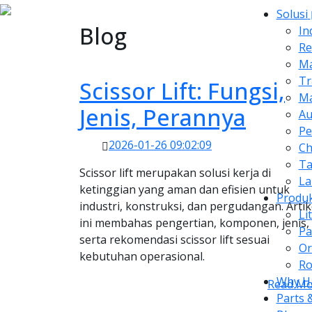
Solusi
Blog
In
Re
Ma
Tr
Scissor Lift: Fungsi,
Ma
Jenis, Perannya
Au
Pe
2026-01-26 09:02:09
Ch
Ta
Scissor lift merupakan solusi kerja di
La
ketinggian yang aman dan efisien untuk
Produ
industri, konstruksi, dan pergudangan. Artik
Li
ini membahas pengertian, komponen, jenis,
Pa
serta rekomendasi scissor lift sesuai
Or
kebutuhan operasional.
Ro
Why H
Read Mo
Parts 